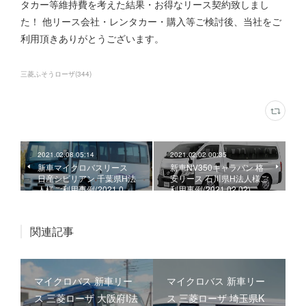
タカー等維持費を考えた結果・お得なリース契約致しまし
た！ 他リース会社・レンタカー・購入等ご検討後、当社をご
利用頂きありがとうございます。
三菱ふそうローザ
(
344
)
2021.02.08 05:14
2021.02.02 00:35
新車マイクロバスリース
新車NV350キャラバン 格
日産シビリアン 千葉県H法
安リース 石川県H法人様ご
人様ご利用事例(2021.0…
利用事例(2021.02.02)
関連記事
マイクロバス 新車リー
マイクロバス 新車リー
ス 三菱ローザ 大阪府I法
ス 三菱ローザ 埼玉県K