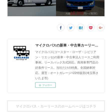
マイクロバスの新車・中古車カーリース事例 - オートガレージ122
マイクロバス(コースター・ローザ・シビリア
ン・リエッセ)の新車・中古車法人リースご利用
事例。リースバック方式対応。商用車専門店の
好条件リース。当社だけの特典。全国納車対
応。運営：オートガレージ122特販部(埼玉県さ
いたま市)
フォロー
マイクロバス・カーリースのホームページはコチラ