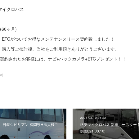
ンマイクロバス
60ヶ月)
・ETCがついてお得なメンテナンスリース契約致しました！
・購入等ご検討後、当社をご利用頂きありがとうございます。
契約されたお客様には、ナビ+バックカメラ+ETCプレゼント！！
38
)
2021.03.10 06:22
 日産シビリアン 福岡県H法人様ご
格安マイクロバス 新車コースター
例(2021.03.10)