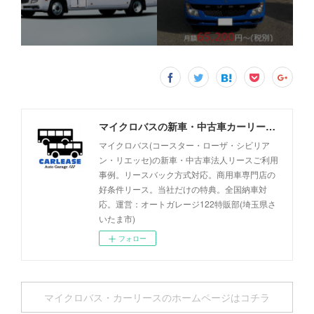
マイクロバスの新車・中古車カーリース事例 - オートガレージ122
マイクロバス(コースター・ローザ・シビリア
ン・リエッセ)の新車・中古車法人リースご利用
事例。リースバック方式対応。商用車専門店の
好条件リース。当社だけの特典。全国納車対
応。運営：オートガレージ122特販部(埼玉県さ
いたま市)
フォロー
マイクロバス・カーリースのホームページはコチラ