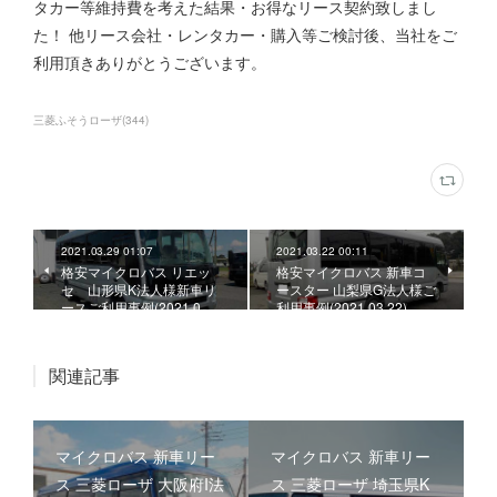
タカー等維持費を考えた結果・お得なリース契約致しまし
た！ 他リース会社・レンタカー・購入等ご検討後、当社をご
利用頂きありがとうございます。
三菱ふそうローザ
(
344
)
2021.03.29 01:07
2021.03.22 00:11
格安マイクロバス リエッ
格安マイクロバス 新車コ
セ 山形県K法人様新車リ
ースター 山梨県G法人様ご
ースご利用事例(2021.0…
利用事例(2021.03.22)
関連記事
マイクロバス 新車リー
マイクロバス 新車リー
ス 三菱ローザ 大阪府I法
ス 三菱ローザ 埼玉県K