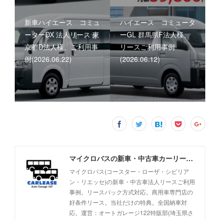
新車ハイエース コミュ
ハイエース コミュータ
ーターDX 法人リース 東
ーGL 群馬県F法人様、
京都D法人様、ご利用事
リースご利用事例
例(2026.06.22)
(2026.06.12)
マイクロバスの新車・中古車カーリース事例 - オートガレージ122
マイクロバス(コースター・ローザ・シビリア
ン・リエッセ)の新車・中古車法人リースご利用
事例。リースバック方式対応。商用車専門店の
好条件リース。当社だけの特典。全国納車対
応。運営：オートガレージ122特販部(埼玉県さ