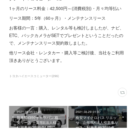
1ヶ月のリース料金：42,500円～(消費税別)・月々均等払い
リース期間：5年（60ヶ月）・メンテナンスリース
お客様の一言：購入、レンタル等も検討しましたが、ナビ、
ETC、バックカメラがSETでプレゼントということだったの
で、メンテナンスリース契約致しました。
他リース会社・レンタカー・購入等ご検討後、当社をご利用
頂きありがとうございます。
トヨタハイエースコミューター
(
296
)
2021.04.05 01:25
2021.03.29 01:07
新車NV350キャラバン 格
格安マイクロバス リエッ
安リース 千葉県E法人様ご
セ 山形県K法人様新車リ
利用事例(2021.04.05)
ースご利用事例(2021.0…