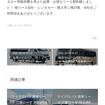
タカー等維持費を考えた結果・お得なリース契約致しまし
た！ 他リース会社・レンタカー・購入等ご検討後、当社をご
利用頂きありがとうございます。
三菱ふそうローザ
(
344
)
2021.05.06 00:09
2021.04.28 06:47
新車ハイエース コミュー
格安マイクロバス リエッ
ター 群馬県D法人様、リー
セ 埼玉県S法人様新車リー
スご利用事例(2021.05.06)
スご利用事例(2021.04.28)
関連記事
マイクロバス 新車リー
マイクロバス 新車リー
ス 三菱ローザ 大阪府I法
ス 三菱ローザ 埼玉県K