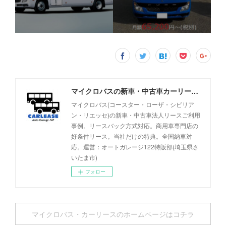
マイクロバスの新車・中古車カーリース事例 - オートガレージ122
マイクロバス(コースター・ローザ・シビリア
ン・リエッセ)の新車・中古車法人リースご利用
事例。リースバック方式対応。商用車専門店の
好条件リース。当社だけの特典。全国納車対
応。運営：オートガレージ122特販部(埼玉県さ
いたま市)
フォロー
マイクロバス・カーリースのホームページはコチラ