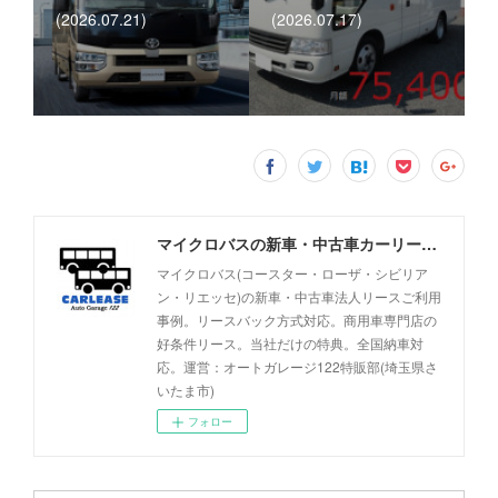
(2026.07.21)
(2026.07.17)
マイクロバスの新車・中古車カーリース事例 - オートガレージ122
マイクロバス(コースター・ローザ・シビリア
ン・リエッセ)の新車・中古車法人リースご利用
事例。リースバック方式対応。商用車専門店の
好条件リース。当社だけの特典。全国納車対
応。運営：オートガレージ122特販部(埼玉県さ
いたま市)
フォロー