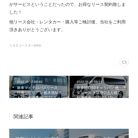
がサービスということだったので、お得なリース契約致しま
した！
他リース会社・レンタカー・購入等ご検討後、当社をご利用
頂きありがとうございます。
トヨタコースター
(
260
)
2022.03.17 05:42
2022.03.15 00:11
新車マイクロバスリース
新車NV350キャラバン 格
日産シビリアン 栃木県N法
安リース 大阪府D法人様ご
人様ご利用事例(2022.0…
利用事例(2022.03.15)
関連記事