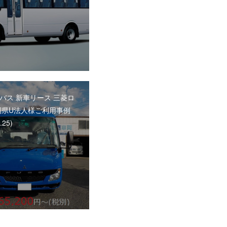
バス 新車リース 三菱ロ
岡県U法人様ご利用事例
.25)