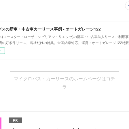
スの新車・中古車カーリース事例 - オートガレージ122
ス(コースター・ローザ・シビリアン・リエッセ)の新車・中古車法人リースご利用
店の好条件リース。当社だけの特典。全国納車対応。運営：オートガレージ122特販
ー
マイクロバス・カーリースのホームページはコチ
ラ
PR