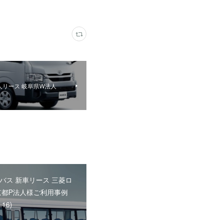
人リース 岐阜県W法人
バス 新車リース 三菱ロ
京都P法人様ご利用事例
.16)