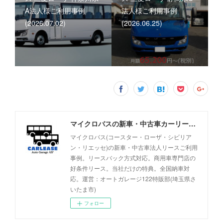
A法人様ご利用事例
法人様ご利用事例
(2026.07.02)
(2026.06.25)
マイクロバスの新車・中古車カーリース事例 - オートガレージ122
マイクロバス(コースター・ローザ・シビリア
ン・リエッセ)の新車・中古車法人リースご利用
事例。リースバック方式対応。商用車専門店の
好条件リース。当社だけの特典。全国納車対
応。運営：オートガレージ122特販部(埼玉県さ
いたま市)
フォロー