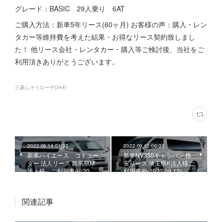
グレード：BASIC 29人乗り 6AT
ご購入方法：新車5年リース(60ヶ月) お客様の声：購入・レン
タカー等維持費を考えた結果・お得なリース契約致しまし
た！ 他リース会社・レンタカー・購入等ご検討後、当社をご
利用頂きありがとうございます。
三菱ふそうローザ
(
344
)
2022.09.14 01:33
2022.09.12 00:33
新車ハイエース コミュー
新車NV350キャラバン 格
ター 法人リース 群馬県M
安リース 埼玉県K法人様ご
法人様、ご利用事例(20…
利用事例(2022.09.12)
関連記事