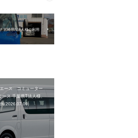
ザ 宮崎県N法人様ご利用
エース コミューター
人リース 千葉県T法人様、
2026.07.09)