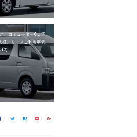
ス コミューターGL 群
人様、リースご利用事例
.12)