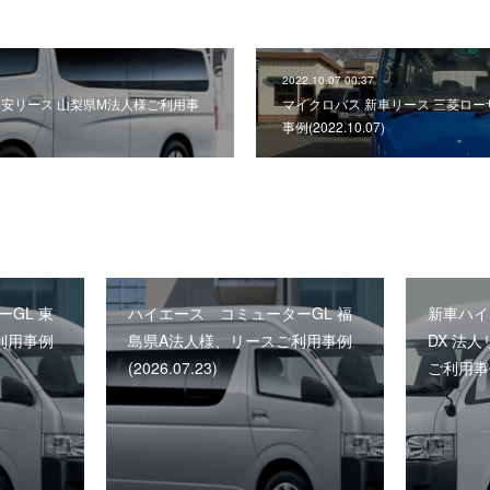
2022.10.07 00:37
 格安リース 山梨県M法人様ご利用事
マイクロバス 新車リース 三菱ロー
事例(2022.10.07)
GL 東
ハイエース コミューターGL 福
新車ハイ
利用事例
島県A法人様、リースご利用事例
DX 法
(2026.07.23)
ご利用事例(