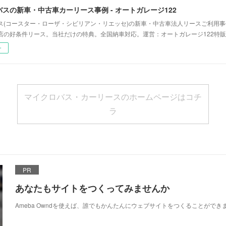
スの新車・中古車カーリース事例 - オートガレージ122
ス(コースター・ローザ・シビリアン・リエッセ)の新車・中古車法人リースご利用
店の好条件リース。当社だけの特典。全国納車対応。運営：オートガレージ122特販
ー
マイクロバス・カーリースのホームページはコチ
ラ
PR
あなたもサイトをつくってみませんか
Ameba Owndを使えば、誰でもかんたんにウェブサイトをつくることができ