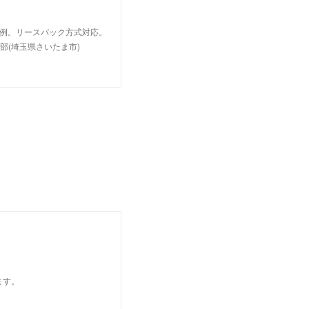
事例。リースバック方式対応。
部(埼玉県さいたま市)
ます。