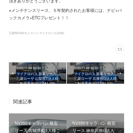
頂きありがとうございます。
※メンテナンスリース、５年契約されたお客様には、ナビ+バ
ックカメラ+ETCプレゼント！！
日産NV350キャラバンマイクロバス
(
238
)
2022.11.09 00:36
2022.11.02 00:22
マイクロバス 新車リース
マイクロバス 新車リース
三菱ローザ 山梨県T法人様
三菱ローザ 兵庫県G法人様
ご利用事例(2022.11.09)
ご利用事例(2022.11.02)
関連記事
NV350キャラバン 格安
NV350キャラバン 格安
リース 宮城県K法人様ご
リース 神奈川県G法人