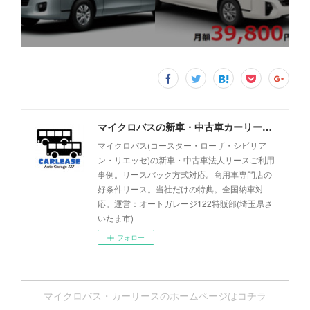
マイクロバスの新車・中古車カーリース事例 - オートガレージ122
マイクロバス(コースター・ローザ・シビリア
ン・リエッセ)の新車・中古車法人リースご利用
事例。リースバック方式対応。商用車専門店の
好条件リース。当社だけの特典。全国納車対
応。運営：オートガレージ122特販部(埼玉県さ
いたま市)
フォロー
マイクロバス・カーリースのホームページはコチラ