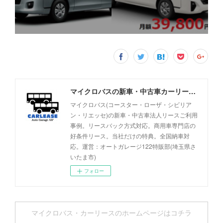
マイクロバスの新車・中古車カーリース事例 - オートガレージ122
マイクロバス(コースター・ローザ・シビリア
ン・リエッセ)の新車・中古車法人リースご利用
事例。リースバック方式対応。商用車専門店の
好条件リース。当社だけの特典。全国納車対
応。運営：オートガレージ122特販部(埼玉県さ
いたま市)
フォロー
マイクロバス・カーリースのホームページはコチラ