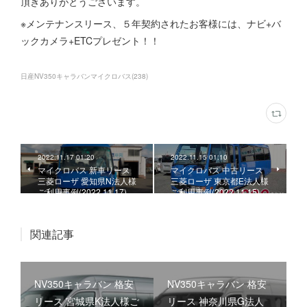
頂きありがとうございます。
※メンテナンスリース、５年契約されたお客様には、ナビ+バ
ックカメラ+ETCプレゼント！！
日産NV350キャラバンマイクロバス
(
238
)
2022.11.17 01:20
2022.11.15 01:10
マイクロバス 新車リース
マイクロバス 中古リース
三菱ローザ 愛知県N法人様
三菱ローザ 東京都E法人様
ご利用事例(2022.11.17)
ご利用事例(2022.11.15)
関連記事
NV350キャラバン 格安
NV350キャラバン 格安
リース 宮城県K法人様ご
リース 神奈川県G法人