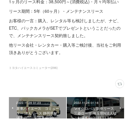
1ヶ月のリース料金：38,500円～(消費税込)・月々均等払い
リース期間：5年（60ヶ月）・メンテナンスリース
お客様の一言：購入、レンタル等も検討しましたが、ナビ、
ETC、バックカメラがSETでプレゼントということだったの
で、メンテナンスリース契約致しました。
他リース会社・レンタカー・購入等ご検討後、当社をご利用
頂きありがとうございます。
トヨタハイエースコミューター
(
296
)
2022.11.28 01:23
2022.11.24 01:18
新車ハイエース コミュー
マイクロバス 新車リース
ター 法人リース 静岡県M
三菱ローザ 埼玉県N法人様
法人様、ご利用事例(20…
ご利用事例(2022.11.24)