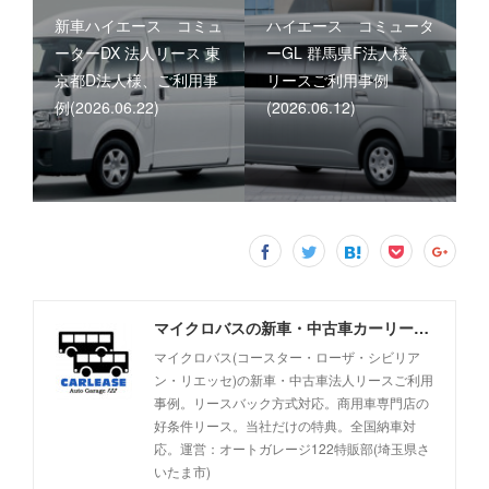
新車ハイエース コミュ
ハイエース コミュータ
ーターDX 法人リース 東
ーGL 群馬県F法人様、
京都D法人様、ご利用事
リースご利用事例
例(2026.06.22)
(2026.06.12)
マイクロバスの新車・中古車カーリース事例 - オートガレージ122
マイクロバス(コースター・ローザ・シビリア
ン・リエッセ)の新車・中古車法人リースご利用
事例。リースバック方式対応。商用車専門店の
好条件リース。当社だけの特典。全国納車対
応。運営：オートガレージ122特販部(埼玉県さ
いたま市)