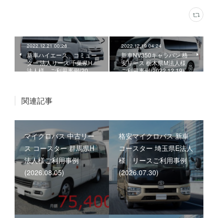
2022.12.21 00:28
2022.12.19 04:24
新車ハイエース コミュー
新車NV350キャラバン 格
ター 法人リース 千葉県H
安リース 栃木県M法人様
法人様、ご利用事例(20…
ご利用事例(2022.12.19)
関連記事
マイクロバス 中古リー
格安マイクロバス 新車
ス コースター 群馬県H
コースター 埼玉県E法人
法人様ご利用事例
様 リースご利用事例
(2026.08.05)
(2026.07.30)