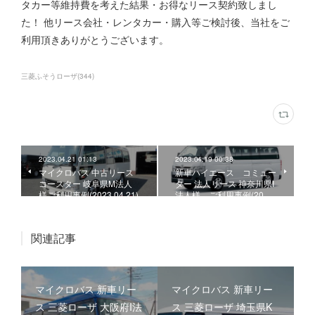
タカー等維持費を考えた結果・お得なリース契約致しまし
た！ 他リース会社・レンタカー・購入等ご検討後、当社をご
利用頂きありがとうございます。
三菱ふそうローザ
(
344
)
2023.04.21 01:13
2023.04.19 00:38
マイクロバス 中古リース
新車ハイエース コミュー
コースター 岐阜県M法人
ター 法人リース 神奈川県I
様ご利用事例(2023.04.21)
法人様、ご利用事例(20…
関連記事
マイクロバス 新車リー
マイクロバス 新車リー
ス 三菱ローザ 大阪府I法
ス 三菱ローザ 埼玉県K