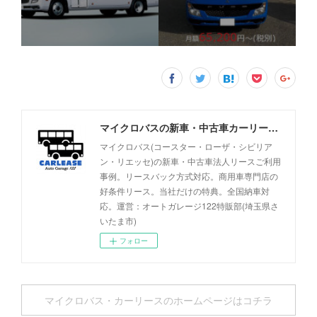
マイクロバスの新車・中古車カーリース事例 - オートガレージ122
マイクロバス(コースター・ローザ・シビリア
ン・リエッセ)の新車・中古車法人リースご利用
事例。リースバック方式対応。商用車専門店の
好条件リース。当社だけの特典。全国納車対
応。運営：オートガレージ122特販部(埼玉県さ
いたま市)
フォロー
マイクロバス・カーリースのホームページはコチラ