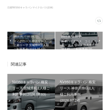
日産NV350キャラバンマイクロバス
(
238
)
2023.05.17 00:39
2023.05.15 00:53
マイクロバス 中古リース
新車ハイエース コミュー
三菱ローザ 茨城県H法人様
ター 法人リース 群馬県C
ご利用事例(2023.05.17)
法人様、ご利用事例(20…
関連記事
NV350キャラバン 格安
NV350キャラバン 格安
リース 宮城県K法人様ご
リース 神奈川県G法人
利用事例(2026.08.03)
様ご利用事例
(2026.07.24)