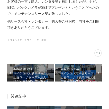
お客様の一言：購入、レンタル等も検討しましたが、ナビ、
ETC、バックカメラがSETでプレゼントということだったの
で、メンテナンスリース契約致しました。
他リース会社・レンタカー・購入等ご検討後、当社をご利用
頂きありがとうございます。
トヨタハイエースコミューター
(
296
)
2023.06.21 00:51
2023.06.19 00:27
マイクロバス 新車リース
マイクロバス 中古リース
三菱ローザ 栃木県W法人
三菱ローザ 千葉県C法人様
様ご利用事例(2023.06.21)
ご利用事例(2023.06.19
関連記事