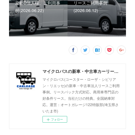
京都D法人様、ご利用事
リースご利用事例
例(2026.06.22)
(2026.06.12)
マイクロバスの新車・中古車カーリース事例 - オートガレージ122
マイクロバス(コースター・ローザ・シビリア
ン・リエッセ)の新車・中古車法人リースご利用
事例。リースバック方式対応。商用車専門店の
好条件リース。当社だけの特典。全国納車対
応。運営：オートガレージ122特販部(埼玉県さ
いたま市)
フォロー