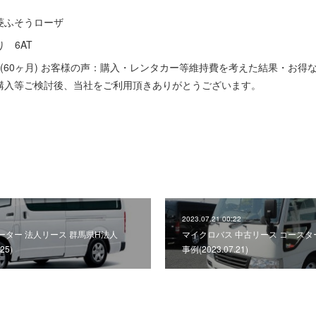
菱ふそうローザ
り 6AT
(60ヶ月) お客様の声：購入・レンタカー等維持費を考えた結果・お得
購入等ご検討後、当社をご利用頂きありがとうございます。
2023.07.21 00:22
ター 法人リース 群馬県H法人
マイクロバス 中古リース コースタ
25)
事例(2023.07.21)