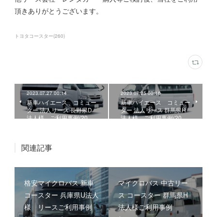
頂きありがとうございます。
トヨタコースター
(
260
)
2023.07.27 00:14
2023.07.25 00:16
新車ハイエース コミュー
新車ハイエース コミュー
ター 法人リース 長野県D
ター 法人リース 群馬県H
法人様、ご利用事例(20…
法人様、ご利用事例(20…
関連記事
格安マイクロバス 新車
マイクロバス 中古リー
コースター 兵庫県U法人
ス コースター 群馬県H
様 リースご利用事例
法人様ご利用事例