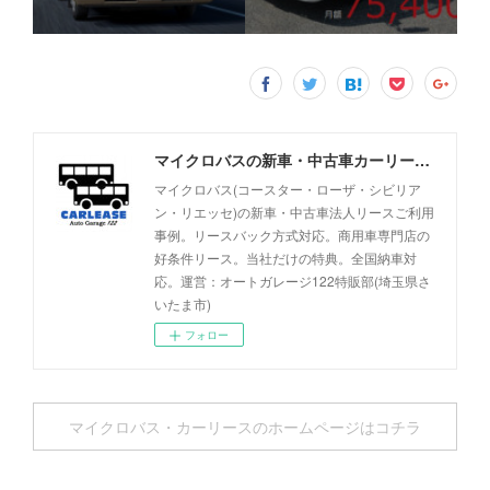
マイクロバスの新車・中古車カーリース事例 - オートガレージ122
マイクロバス(コースター・ローザ・シビリア
ン・リエッセ)の新車・中古車法人リースご利用
事例。リースバック方式対応。商用車専門店の
好条件リース。当社だけの特典。全国納車対
応。運営：オートガレージ122特販部(埼玉県さ
いたま市)
フォロー
マイクロバス・カーリースのホームページはコチラ