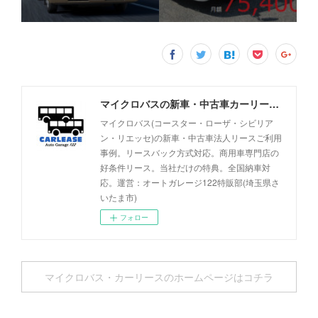
マイクロバスの新車・中古車カーリース事例 - オートガレージ122
マイクロバス(コースター・ローザ・シビリア
ン・リエッセ)の新車・中古車法人リースご利用
事例。リースバック方式対応。商用車専門店の
好条件リース。当社だけの特典。全国納車対
応。運営：オートガレージ122特販部(埼玉県さ
いたま市)
フォロー
マイクロバス・カーリースのホームページはコチラ