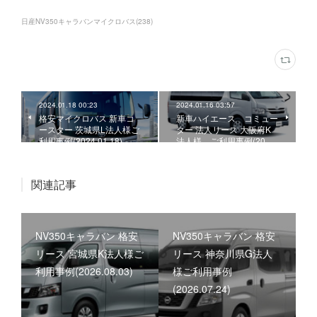
日産NV350キャラバンマイクロバス
(
238
)
2024.01.18 00:23
2024.01.16 03:57
格安マイクロバス 新車コ
新車ハイエース コミュー
ースター 茨城県L法人様ご
ター 法人リース 大阪府K
利用事例(2024.01.18)
法人様、ご利用事例(20…
関連記事
NV350キャラバン 格安
NV350キャラバン 格安
リース 宮城県K法人様ご
リース 神奈川県G法人
利用事例(2026.08.03)
様ご利用事例
(2026.07.24)