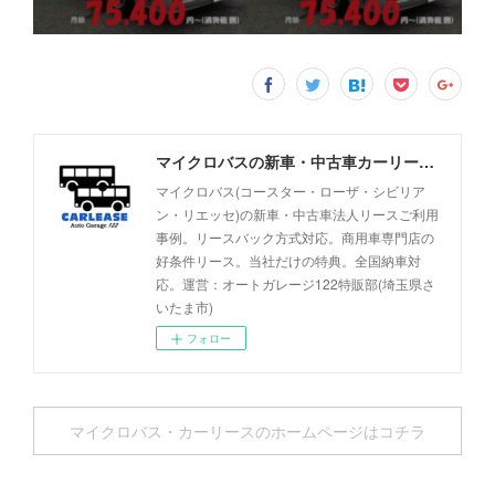
マイクロバスの新車・中古車カーリース事例 - オートガレージ122
マイクロバス(コースター・ローザ・シビリア
ン・リエッセ)の新車・中古車法人リースご利用
事例。リースバック方式対応。商用車専門店の
好条件リース。当社だけの特典。全国納車対
応。運営：オートガレージ122特販部(埼玉県さ
いたま市)
フォロー
マイクロバス・カーリースのホームページはコチラ