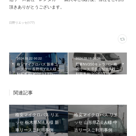
頂きありがとうございます。
日野リエッセ
(
177
)
2024.03.22 00:22
2024.03.19 00:36
格安マイクロバス 新車コ
新車NV350キャラバン 格
ースター 長野県Y法人様ご
安リース 千葉県N法人様ご
利用事例(2024.03.22)
利用事例(2024.03.19)
関連記事
格安マイクロバス リエ
格安マイクロバス リエ
ッセ 栃木県N法人様 新
ッセ 山形県Z法人様 中
車リースご利用事例
古リースご利用事例