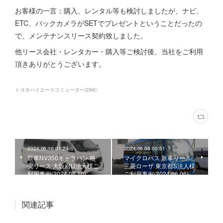
お客様の一言：購入、レンタル等も検討しましたが、ナビ、
ETC、バックカメラがSETでプレゼントということだったの
で、メンテナンスリース契約致しました。
他リース会社・レンタカー・購入等ご検討後、当社をご利用
頂きありがとうございます。
トヨタハイエースコミューター
(
296
)
2024.06.10 01:23
2024.06.06 00:51
新車NV350キャラバン 格
マイクロバス 新車リース
安リース 大阪府U法人様ご
三菱ローザ 東京都S法人様
利用事例(2024.06.10)
ご利用事例(2024.06.06)
関連記事