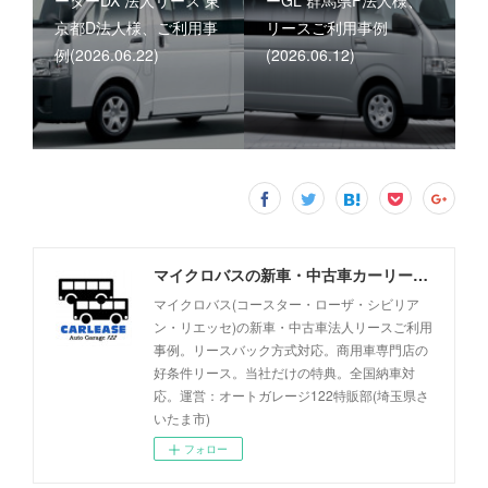
ーターDX 法人リース 東
ーGL 群馬県F法人様、
京都D法人様、ご利用事
リースご利用事例
例(2026.06.22)
(2026.06.12)
マイクロバスの新車・中古車カーリース事例 - オートガレージ122
マイクロバス(コースター・ローザ・シビリア
ン・リエッセ)の新車・中古車法人リースご利用
事例。リースバック方式対応。商用車専門店の
好条件リース。当社だけの特典。全国納車対
応。運営：オートガレージ122特販部(埼玉県さ
いたま市)
フォロー