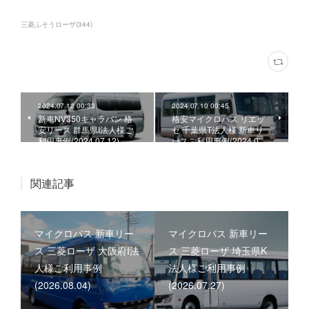
三菱ふそうローザ
(
344
)
2024.07.12 00:33
2024.07.10 00:45
新車NV350キャラバン 格
格安マイクロバス リエッ
安リース 群馬県I法人様ご
セ 千葉県T法人様 新車リ
利用事例(2024.07.12)
ースご利用事例(2024.0…
関連記事
マイクロバス 新車リー
マイクロバス 新車リー
ス 三菱ローザ 大阪府I法
ス 三菱ローザ 埼玉県K
人様ご利用事例
法人様ご利用事例
(2026.08.04)
(2026.07.27)