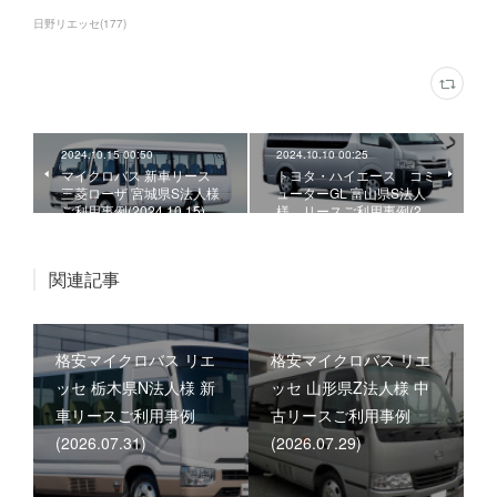
日野リエッセ
(
177
)
2024.10.15 00:50
2024.10.10 00:25
マイクロバス 新車リース
トヨタ・ハイエース コミ
三菱ローザ 宮城県S法人様
ューターGL 富山県S法人
ご利用事例(2024.10.15)
様、リースご利用事例(2…
関連記事
格安マイクロバス リエ
格安マイクロバス リエ
ッセ 栃木県N法人様 新
ッセ 山形県Z法人様 中
車リースご利用事例
古リースご利用事例
(2026.07.31)
(2026.07.29)