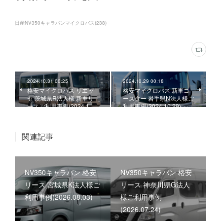
日産NV350キャラバンマイクロバス
(
238
)
2024.10.31 00:25
2024.10.29 00:18
格安マイクロバス リエッ
格安マイクロバス 新車コ
セ 茨城県R法人様 新車リ
ースター 岩手県N法人様ご
ースご利用事例(2024.1…
利用事例(2024.10.29)
関連記事
NV350キャラバン 格安
NV350キャラバン 格安
リース 宮城県K法人様ご
リース 神奈川県G法人
利用事例(2026.08.03)
様ご利用事例
(2026.07.24)