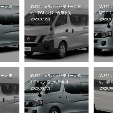
リース 宮
NV350キャラバン 格安リース 神
NV350
奈川県G法人様ご利用事例
梨県O法
(2026.07.24)
(2026.07
リース 東
NV350キャラバン 格安リース 栃
NV350
木県M法人様ご利用事例
奈川県H
(2026.06.17)
(2026.06