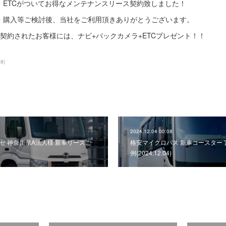
・ETCがついてお得なメンテナンスリース契約致しました！
・購入等ご検討後、当社をご利用頂きありがとうございます。
契約されたお客様には、ナビ+バックカメラ+ETCプレゼント！！
38
)
2024.12.04 00:08
セ 神奈川県A法人様 新車リースご
格安マイクロバス 新車コースター
例(2024.12.04)