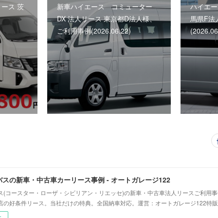
リース 茨
新車ハイエース コミューター
ハイエー
DX 法人リース 東京都D法人様、
馬県F法
ご利用事例(2026.06.22)
(2026.06
スの新車・中古車カーリース事例 - オートガレージ122
ス(コースター・ローザ・シビリアン・リエッセ)の新車・中古車法人リースご利用
店の好条件リース。当社だけの特典。全国納車対応。運営：オートガレージ122特販
ー