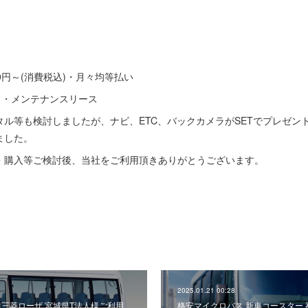
50円～(消費税込)・月々均等払い
）・メンテナンスリース
ル等も検討しましたが、ナビ、ETC、バックカメラがSETでプレゼン
ました。
・購入等ご検討後、当社をご利用頂きありがとうございます。
2025.01.21 00:28
 三菱ローザ 宮城県T法人様ご利用
格安マイクロバス 新車コースター 