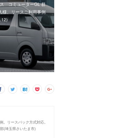
ス コミューターGL 群
人様、リースご利用事例
.12)
事例。リースバック方式対応。
部(埼玉県さいたま市)