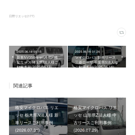
日野リエッセ
(
177
)
2025.06.18 00:15
2025.06.16 01:26
新車NV350キャラバン 格
マイクロバス 新車リース
安リース 埼玉県I法人様ご
三菱ローザ 千葉県S法人様
利用事例(2025.06.18)
ご利用事例(2025.06.16)
関連記事
格安マイクロバス リエ
格安マイクロバス リエ
ッセ 栃木県N法人様 新
ッセ 山形県Z法人様 中
車リースご利用事例
古リースご利用事例
(2026.07.31)
(2026.07.29)