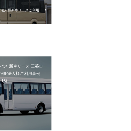
J法人様新車リースご利用
バス 新車リース 三菱ロ
京都P法人様ご利用事例
.16)