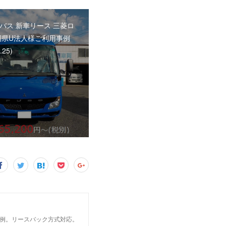
バス 新車リース 三菱ロ
岡県U法人様ご利用事例
.25)
事例。リースバック方式対応。