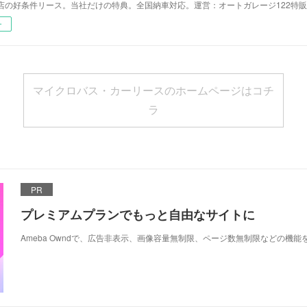
店の好条件リース。当社だけの特典。全国納車対応。運営：オートガレージ122特販
ー
マイクロバス・カーリースのホームページはコチ
ラ
PR
プレミアムプランでもっと自由なサイトに
Ameba Owndで、広告非表示、画像容量無制限、ページ数無制限などの機能