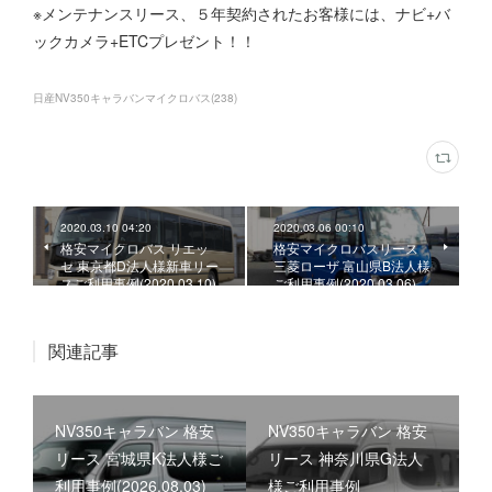
※メンテナンスリース、５年契約されたお客様には、ナビ+バ
ックカメラ+ETCプレゼント！！
日産NV350キャラバンマイクロバス
(
238
)
2020.03.10 04:20
2020.03.06 00:10
格安マイクロバス リエッ
格安マイクロバスリース
セ 東京都D法人様新車リー
三菱ローザ 富山県B法人様
スご利用事例(2020.03.10)
ご利用事例(2020.03.06)
関連記事
NV350キャラバン 格安
NV350キャラバン 格安
リース 宮城県K法人様ご
リース 神奈川県G法人
利用事例(2026.08.03)
様ご利用事例