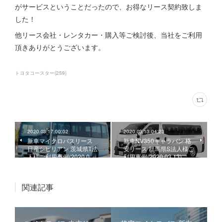
がサービスということだったので、お得なリース契約致しま
した！
他リース会社・レンタカー・購入等ご検討後、当社をご利用
頂きありがとうございます。
トヨタコースター
(
259
)
2020.03.17 00:02
2020.03.13 04:23
新車マイクロバスリース
新車NV350キャラバン 格
日産シビリアン 茨城県T法
安リース 群馬県S法人様ご
人様ご利用事例(2020.0…
利用事例(2020.03.13)
関連記事