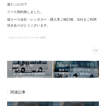
速だったので
リース契約致しました。
他リース会社・レンタカー・購入等ご検討後、当社をご利用
頂きありがとうございます。
トヨタハイエースコミューター
(
296
)
2020.07.03 00:28
2020.06.29 00:21
格安マイクロバス新車リー
新車マイクロバスリース
ス 三菱ローザ 千葉県N法
日産シビリアン 福島県U法
人様ご利用事例(2020.0…
人様ご利用事例(2020.0…
関連記事