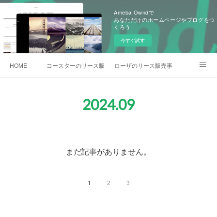
Ameba Owndで
あなただけのホームページやブログをつ
くろう
今すぐ試す
HOME
コースターのリース販売事例
ローザのリース販売事例
各種お問合わせ
2024
.
09
まだ記事がありません。
1
2
3