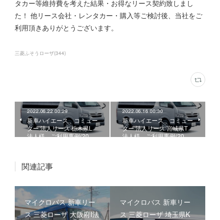
タカー等維持費を考えた結果・お得なリース契約致しまし
た！ 他リース会社・レンタカー・購入等ご検討後、当社をご
利用頂きありがとうございます。
三菱ふそうローザ
(
344
)
2022.06.22 00:29
2022.06.16 00:30
新車ハイエース コミュー
新車ハイエース コミュー
ター 法人リース 栃木県L
ター 法人リース 宮城県T
法人様、ご利用事例(20…
法人様、ご利用事例(20…
関連記事
マイクロバス 新車リー
マイクロバス 新車リー
ス 三菱ローザ 大阪府I法
ス 三菱ローザ 埼玉県K