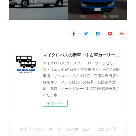
マイクロバスの新車・中古車カーリース事例 - オートガレージ122
マイクロバス(コースター・ローザ・シビリア
ン・リエッセ)の新車・中古車法人リースご利用
事例。リースバック方式対応。商用車専門店の
好条件リース。当社だけの特典。全国納車対
応。運営：オートガレージ122特販部(埼玉県さ
いたま市)
フォロー
マイクロバス・カーリースのホームページはコチラ