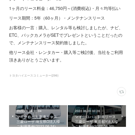
1ヶ月のリース料金：46,750円～(消費税込)・月々均等払い
リース期間：5年（60ヶ月）・メンテナンスリース
お客様の一言：購入、レンタル等も検討しましたが、ナビ、
ETC、バックカメラがSETでプレゼントということだったの
で、メンテナンスリース契約致しました。
他リース会社・レンタカー・購入等ご検討後、当社をご利用
頂きありがとうございます。
トヨタハイエースコミューター
(
296
)
2022.06.24 00:04
2022.06.20 00:28
マイクロバス 新車リース
マイクロバス 新車リース
三菱ローザ 埼玉県O法人様
三菱ローザ 東京都Y法人様
ご利用事例(2022.06.24)
ご利用事例(2022.06.20)