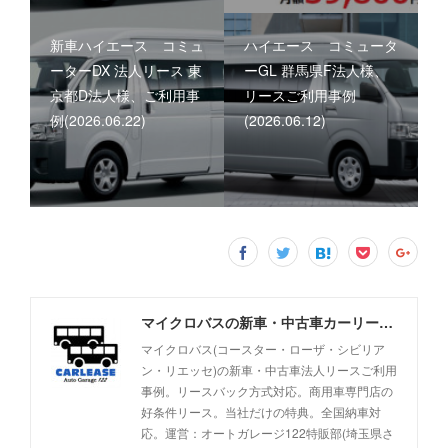
新車ハイエース コミュ
ハイエース コミュータ
ーターDX 法人リース 東
ーGL 群馬県F法人様、
京都D法人様、ご利用事
リースご利用事例
例(2026.06.22)
(2026.06.12)
マイクロバスの新車・中古車カーリース事例 - オートガレージ122
マイクロバス(コースター・ローザ・シビリア
ン・リエッセ)の新車・中古車法人リースご利用
事例。リースバック方式対応。商用車専門店の
好条件リース。当社だけの特典。全国納車対
応。運営：オートガレージ122特販部(埼玉県さ