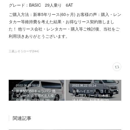
グレード：BASIC 29人乗り 6AT
ご購入方法：新車5年リース(60ヶ月) お客様の声：購入・レン
タカー等維持費を考えた結果・お得なリース契約致しまし
た！ 他リース会社・レンタカー・購入等ご検討後、当社をご
利用頂きありがとうございます。
三菱ふそうローザ
(
344
)
2022.06.28 00:02
2022.06.22 00:29
新車NV350キャラバン 格
新車ハイエース コミュー
安リース 山形県K法人様ご
ター 法人リース 栃木県L
利用事例(2022.06.28)
法人様、ご利用事例(20…
関連記事